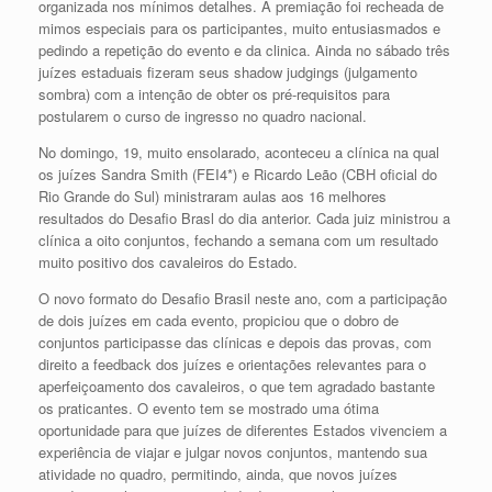
organizada nos mínimos detalhes. A premiação foi recheada de
mimos especiais para os participantes, muito entusiasmados e
pedindo a repetição do evento e da clinica. Ainda no sábado três
juízes estaduais fizeram seus shadow judgings (julgamento
sombra) com a intenção de obter os pré-requisitos para
postularem o curso de ingresso no quadro nacional.
No domingo, 19, muito ensolarado, aconteceu a clínica na qual
os juízes Sandra Smith (FEI4*) e Ricardo Leão (CBH oficial do
Rio Grande do Sul) ministraram aulas aos 16 melhores
resultados do Desafio Brasl do dia anterior. Cada juiz ministrou a
clínica a oito conjuntos, fechando a semana com um resultado
muito positivo dos cavaleiros do Estado.
O novo formato do Desafio Brasil neste ano, com a participação
de dois juízes em cada evento, propiciou que o dobro de
conjuntos participasse das clínicas e depois das provas, com
direito a feedback dos juízes e orientações relevantes para o
aperfeiçoamento dos cavaleiros, o que tem agradado bastante
os praticantes. O evento tem se mostrado uma ótima
oportunidade para que juízes de diferentes Estados vivenciem a
experiência de viajar e julgar novos conjuntos, mantendo sua
atividade no quadro, permitindo, ainda, que novos juízes