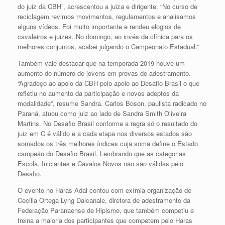
do juiz da CBH”, acrescentou a juiza e dirigente. “No curso de
reciclagem revimos movimentos, regulamentos e analisamos
alguns vídeos. Foi muito importante e rendeu elogios de
cavaleiros e juizes. No domingo, ao invés da clínica para os
melhores conjuntos, acabei julgando o Campeonato Estadual.”
Também vale destacar que na temporada 2019 houve um
aumento do número de jovens em provas de adestramento.
“Agradeço ao apoio da CBH pelo apoio ao Desafio Brasil o que
refletiu no aumento da participação e novos adeptos da
modalidade”, resume Sandra. Carlos Boson, paulista radicado no
Paraná, atuou como juiz ao lado de Sandra Smith Oliveira
Martins. No Desafio Brasil conforme a regra só o resultado do
juiz em C é válido e a cada etapa nos diversos estados são
somados os três melhores índices cuja soma define o Estado
campeão do Desafio Brasil. Lembrando que as categorias
Escola, Iniciantes e Cavalos Novos não são válidas pelo
Desafio.
O evento no Haras Adal contou com exímia organização de
Cecilia Ortega Lyng Dalcanale, diretora de adestramento da
Federação Paranaense de Hipismo, que também competiu e
treina a maioria dos participantes que competem pelo Haras