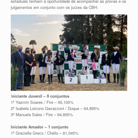
estaduais tenham a oportunidade de acompanhar as provas e os
julgamentos em conjunto com os juízes da CBH.
I
niciante Juvenil – 9 conjuntos
1º Yasmin Soares / Fire – 65,100%
2º Isabela Loicono Gavazzoni / Duque – 64,895%
3º Manuela Sales / Fire – 64,855%
Iniciante Amador – 1 conjunto
1º Gracielle Greco / Chello – 61,045%