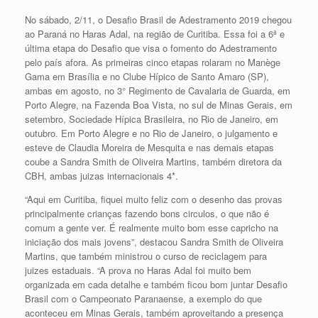
No sábado, 2/11, o Desafio Brasil de Adestramento 2019 chegou
ao Paraná no Haras Adal, na região de Curitiba. Essa foi a 6ª e
última etapa do Desafio que visa o fomento do Adestramento
pelo país afora. As primeiras cinco etapas rolaram no Manège
Gama em Brasília e no Clube Hípico de Santo Amaro (SP),
ambas em agosto, no 3° Regimento de Cavalaria de Guarda, em
Porto Alegre, na Fazenda Boa Vista, no sul de Minas Gerais, em
setembro, Sociedade Hípica Brasileira, no Rio de Janeiro, em
outubro. Em Porto Alegre e no Rio de Janeiro, o julgamento e
esteve de Claudia Moreira de Mesquita e nas demais etapas
coube a Sandra Smith de Oliveira Martins, também diretora da
CBH, ambas juizas internacionais 4*.
“Aqui em Curitiba, fiquei muito feliz com o desenho das provas
principalmente crianças fazendo bons circulos, o que não é
comum a gente ver. É realmente muito bom esse capricho na
iniciação dos mais jovens”, destacou Sandra Smith de Oliveira
Martins, que também ministrou o curso de reciclagem para
juizes estaduais. “A prova no Haras Adal foi muito bem
organizada em cada detalhe e também ficou bom juntar Desafio
Brasil com o Campeonato Paranaense, a exemplo do que
aconteceu em Minas Gerais, também aproveitando a presença