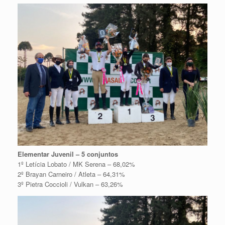
Elementar Juvenil – 5 conjuntos
1º Letícia Lobato / MK Serena – 68,02%
2º Brayan Carneiro / Atleta – 64,31%
3º Pietra Coccioli / Vulkan – 63,26%