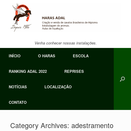
Skip
to
content
Venha conhecer nossas instalações.
INÍCIO
O HARAS
ESCOLA
RANKING ADAL 2022
REPRISES
NOTÍCIAS
LOCALIZAÇÃO
CONTATO
Category Archives:
adestramento