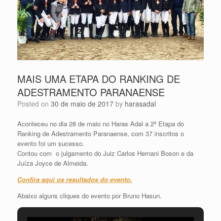
MAIS UMA ETAPA DO RANKING DE
ADESTRAMENTO PARANAENSE
Posted on
30 de maio de 2017
by
harasadal
Aconteceu no dia 28 de maio no Haras Adal a 2ª Etapa do
Ranking de Adestramento Paranaense, com 37 inscritos o
evento foi um sucesso.
Contou com o julgamento do Juiz Carlos Hernani Boson e da
Juíza Joyce de Almeida.
Confira aqui os resultados do evento.
Abaixo alguns cliques do evento por Bruno Hasun.