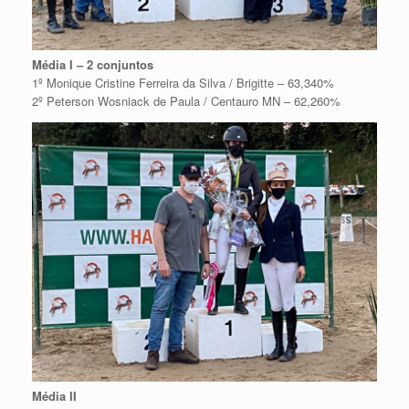
Média I – 2 conjuntos
1º Monique Cristine Ferreira da Silva / Brigitte – 63,340%
2º Peterson Wosniack de Paula / Centauro MN – 62,260%
Média II