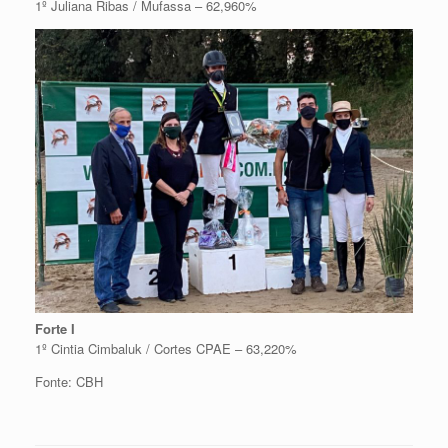
1º Juliana Ribas / Mufassa – 62,960%
Forte I
1º Cintia Cimbaluk / Cortes CPAE – 63,220%
Fonte: CBH