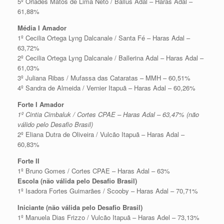
5º Orlades Matos de Lima Neto / Ballus Adal – Haras Adal –
61,88%
Média I Amador
1º Cecilia Ortega Lyng Dalcanale / Santa Fé – Haras Adal –
63,72%
2º Cecilia Ortega Lyng Dalcanale / Ballerina Adal – Haras Adal –
61,03%
3º Juliana Ribas / Mufassa das Cataratas – MMH – 60,51%
4º Sandra de Almeida / Vernier Itapuã – Haras Adal – 60,26%
Forte I Amador
1º Cintia Cimbaluk / Cortes CPAE – Haras Adal – 63,47% (não
válido pelo Desafio Brasil)
2º Eliana Dutra de Oliveira / Vulcão Itapuã – Haras Adal –
60,83%
Forte II
1º Bruno Gomes / Cortes CPAE – Haras Adal – 63%
Escola (não válida pelo Desafio Brasil)
1º Isadora Fortes Guimarães / Scooby – Haras Adal – 70,71%
Iniciante (não válida pelo Desafio Brasil)
1º Manuela Dias Frizzo / Vulcão Itapuã – Haras Adel – 73,13%