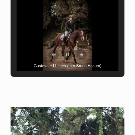
Gustavo e Ulisses (foto Bruno Hasum)
Celine e Istrione (foto Bruno Hasum)