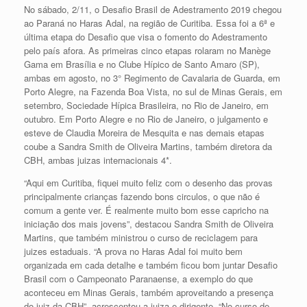
No sábado, 2/11, o Desafio Brasil de Adestramento 2019 chegou
ao Paraná no Haras Adal, na região de Curitiba. Essa foi a 6ª e
última etapa do Desafio que visa o fomento do Adestramento
pelo país afora. As primeiras cinco etapas rolaram no Manège
Gama em Brasília e no Clube Hípico de Santo Amaro (SP),
ambas em agosto, no 3° Regimento de Cavalaria de Guarda, em
Porto Alegre, na Fazenda Boa Vista, no sul de Minas Gerais, em
setembro, Sociedade Hípica Brasileira, no Rio de Janeiro, em
outubro. Em Porto Alegre e no Rio de Janeiro, o julgamento e
esteve de Claudia Moreira de Mesquita e nas demais etapas
coube a Sandra Smith de Oliveira Martins, também diretora da
CBH, ambas juizas internacionais 4*.
“Aqui em Curitiba, fiquei muito feliz com o desenho das provas
principalmente crianças fazendo bons circulos, o que não é
comum a gente ver. É realmente muito bom esse capricho na
iniciação dos mais jovens”, destacou Sandra Smith de Oliveira
Martins, que também ministrou o curso de reciclagem para
juizes estaduais. “A prova no Haras Adal foi muito bem
organizada em cada detalhe e também ficou bom juntar Desafio
Brasil com o Campeonato Paranaense, a exemplo do que
aconteceu em Minas Gerais, também aproveitando a presença
do juiz da CBH”, acrescentou a juiza e dirigente. “No curso de