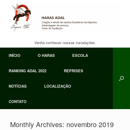
Skip
to
content
Venha conhecer nossas instalações.
INÍCIO
O HARAS
ESCOLA
RANKING ADAL 2022
REPRISES
NOTÍCIAS
LOCALIZAÇÃO
CONTATO
Monthly Archives:
novembro 2019