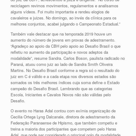
reciclagem revimos movimentos, regulamentos e analisamos
alguns vídeos. Foi muito importante e rendeu elogios de
cavaleiros e juizes. No domingo, ao invés da clínica para os
melhores conjuntos, acabei julgando o Campeonato Estadual.”
Também vale destacar que na temporada 2019 houve um
aumento do número de jovens em provas de adestramento.
“Agradeço ao apoio da CBH pelo apoio ao Desafio Brasil o que
refletiu no aumento da participação e novos adeptos da
modalidade”, resume Sandra. Carlos Boson, paulista radicado no
Paraná, atuou como juiz ao lado de Sandra Smith Oliveira
Martins. No Desafio Brasil conforme a regra só o resultado do
juiz em C é válido e a cada etapa nos diversos estados são
somados os três melhores índices cuja soma define o Estado
campeão do Desafio Brasil. Lembrando que as categorias
Escola, Iniciantes e Cavalos Novos não são válidas pelo
Desafio.
O evento no Haras Adal contou com exímia organização de
Cecilia Ortega Lyng Dalcanale, diretora de adestramento da
Federação Paranaense de Hipismo, que também competiu e
treina a maioria dos participantes que competem pelo Haras
Adal, que pode ser considerado o principal polo da modalidade