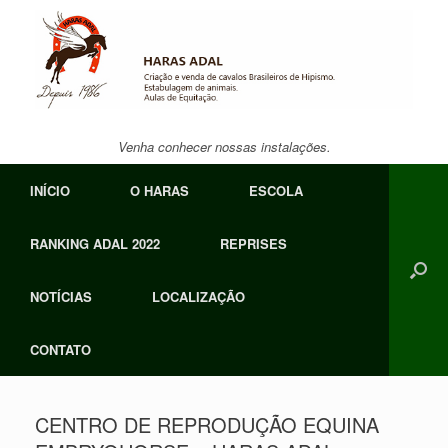
Skip
to
content
Venha conhecer nossas instalações.
INÍCIO
O HARAS
ESCOLA
RANKING ADAL 2022
REPRISES
NOTÍCIAS
LOCALIZAÇÃO
CONTATO
CENTRO DE REPRODUÇÃO EQUINA