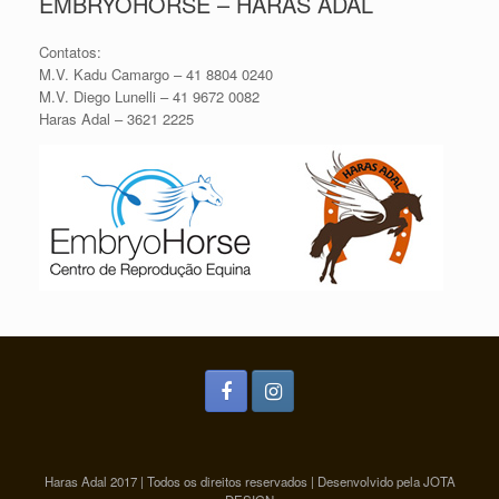
EMBRYOHORSE – HARAS ADAL
Contatos:
M.V. Kadu Camargo – 41 8804 0240
M.V. Diego Lunelli – 41 9672 0082
Haras Adal – 3621 2225
Haras Adal 2017 | Todos os direitos reservados | Desenvolvido pela JOTA