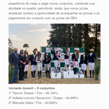
experiência de viajar e julgar novos conjuntos, mantendo sua
atividade no quadro, permitindo, ainda, que novos juízes
estaduais tenham a oportunidade de acompanhar as provas e os
julgamentos em conjunto com os juízes da CBH.
I
niciante Juvenil – 9 conjuntos
1º Yasmin Soares / Fire – 65,100%
2º Isabela Loicono Gavazzoni / Duque – 64,895%
3º Manuela Sales / Fire – 64,855%