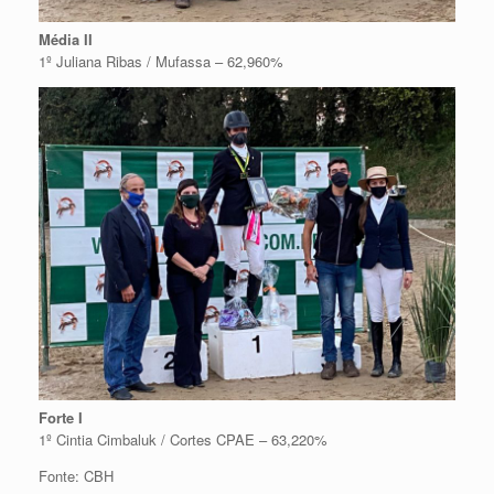
Média II
1º Juliana Ribas / Mufassa – 62,960%
Forte I
1º Cintia Cimbaluk / Cortes CPAE – 63,220%
Fonte: CBH