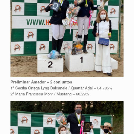
Preliminar Amador – 2 conjuntos
1º Cecilia Ortega Lyng Dalcanele / Quattar Adal – 64,785%
2º Maria Francisca Mohr / Mustang – 60,29%