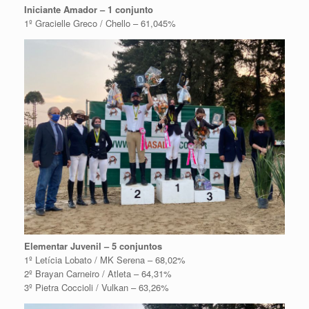
Iniciante Amador – 1 conjunto
1º Gracielle Greco / Chello – 61,045%
Elementar Juvenil – 5 conjuntos
1º Letícia Lobato / MK Serena – 68,02%
2º Brayan Carneiro / Atleta – 64,31%
3º Pietra Coccioli / Vulkan – 63,26%