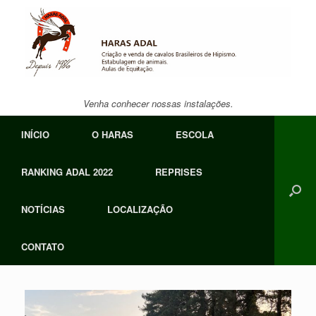
Skip
to
content
Venha conhecer nossas instalações.
INÍCIO
O HARAS
ESCOLA
RANKING ADAL 2022
REPRISES
NOTÍCIAS
LOCALIZAÇÃO
CONTATO