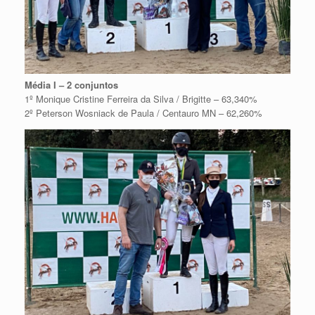
Média I – 2 conjuntos
1º Monique Cristine Ferreira da Silva / Brigitte – 63,340%
2º Peterson Wosniack de Paula / Centauro MN – 62,260%