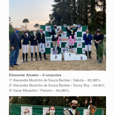
Elementar Amador – 6 conjuntos
1º Alexandra Moutinho de Souza Benites / Dakota – 65,085%
2º Alexandra Moutinho de Souza Benites / Sunny Boy – 64,83%
3º Cezar Miyashiro / Passion – 64,480%