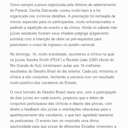
Como sempre a prova organizada pela diretora de adestramento
do Paraná, Cecilia Dalcanale, correu muito bem e a foi
organizada nos mínimos detalhes. A premiação foi recheada de
mimos especiais para os participantes, muito entusiasmados e
pedindo a repetição do evento e da clinica. Ainda no sábado três
juízes estaduais fizeram seus shadow judgings (julgamento
sombra) com a intenção de obter os pré-requisitos para
postularem o curso de ingresso no quadro nacional.
No domingo, 19, muito ensolarado, aconteceu a clínica na qual
os juízes Sandra Smith (FEI4*) e Ricardo Leão (CBH oficial do
Rio Grande do Sul) ministraram aulas aos 16 melhores
resultados do Desafio Brasl do dia anterior. Cada juiz ministrou a
clínica a oito conjuntos, fechando a semana com um resultado
muito positivo dos cavaleiros do Estado.
O novo formato do Desafio Brasil neste ano, com a participação
de dois juízes em cada evento, propiciou que o dobro de
conjuntos participasse das clínicas e depois das provas, com
direito a feedback dos juízes e orientações relevantes para o
aperfeiçoamento dos cavaleiros, o que tem agradado bastante
os praticantes. O evento tem se mostrado uma ótima
oportunidade para que juízes de diferentes Estados vivenciem a