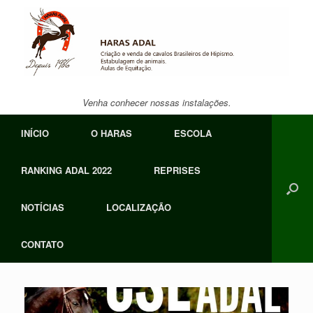
Skip
to
content
Venha conhecer nossas instalações.
INÍCIO
O HARAS
ESCOLA
RANKING ADAL 2022
REPRISES
NOTÍCIAS
LOCALIZAÇÃO
CONTATO