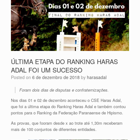
ÚLTIMA ETAPA DO RANKING HARAS
ADAL FOI UM SUCESSO
Posted on
6 de dezembro de 2018
by
harasadal
Foram dois dias de disputas e confraternizações.
Nos dias 01 e 02 de dezembro aconteceu o CSE Haras Adal,
que foi a última etapa do Ranking Haras Adal e também contou
pontos para o Ranking da Federação Paranaense de Hipismo.
As provas, que fooram desde x ao trote até 1,30m receberam
mais de 100 conjuntos de diferentes entidades.