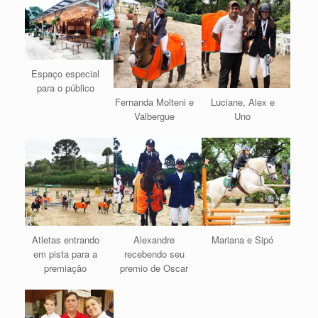
Espaço especial
para o público
Fernanda Molteni e
Luciane, Alex e
Valbergue
Uno
Atletas entrando
Alexandre
Mariana e Sipó
em pista para a
recebendo seu
premiação
premio de Oscar