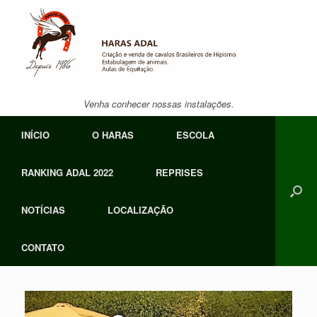
Skip
to
content
Venha conhecer nossas instalações.
INÍCIO
O HARAS
ESCOLA
RANKING ADAL 2022
REPRISES
NOTÍCIAS
LOCALIZAÇÃO
CONTATO