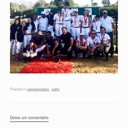
Posted in
campeonatos
,
salto
.
Deixe um comentário