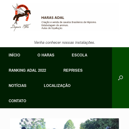
Skip
to
content
Venha conhecer nossas instalações.
INÍCIO
O HARAS
ESCOLA
RANKING ADAL 2022
REPRISES
NOTÍCIAS
LOCALIZAÇÃO
CONTATO