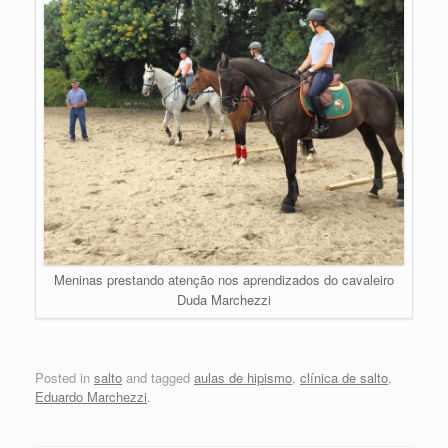
Meninas prestando atenção nos aprendizados do cavaleiro
Duda Marchezzi
Posted in
salto
and tagged
aulas de hipismo
,
clínica de salto
,
Eduardo Marchezzi
.