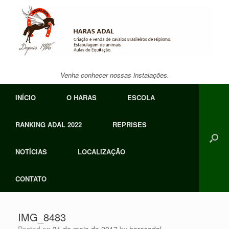
Skip
to
content
Venha conhecer nossas instalações.
INÍCIO
O HARAS
ESCOLA
RANKING ADAL 2022
REPRISES
NOTÍCIAS
LOCALIZAÇÃO
CONTATO
IMG_8483