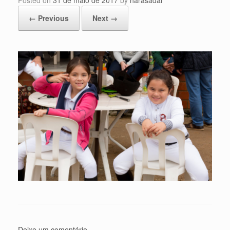
Posted on
31 de maio de 2017
by
harasadal
← Previous
Next →
Deixe um comentário