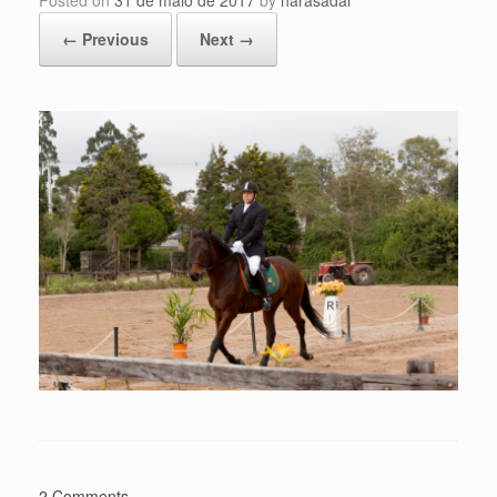
Posted on
31 de maio de 2017
by
harasadal
← Previous
Next →
2 Comments