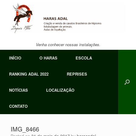
Skip
to
content
Venha conhecer nossas instalações.
INÍCIO
O HARAS
ESCOLA
RANKING ADAL 2022
REPRISES
NOTÍCIAS
LOCALIZAÇÃO
CONTATO
IMG_8466