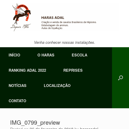
Skip
to
content
Venha conhecer nossas instalações.
INÍCIO
O HARAS
ESCOLA
RANKING ADAL 2022
REPRISES
NOTÍCIAS
LOCALIZAÇÃO
CONTATO
IMG_0799_preview