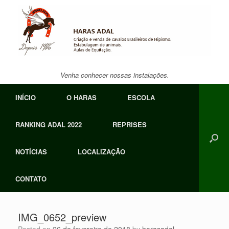
Skip
to
content
Venha conhecer nossas instalações.
INÍCIO
O HARAS
ESCOLA
RANKING ADAL 2022
REPRISES
NOTÍCIAS
LOCALIZAÇÃO
CONTATO
IMG_0652_preview